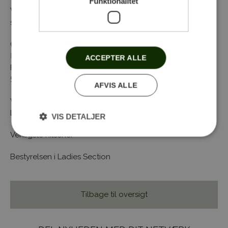
Funktionalitet
Vi spiser hver gang kl. 20.00. Det er frivilligt at deltage i
spisningen.
Ønsker du mere viden om Ladies Section –
se
hjemmesiden
eller kontakt bestyrelsen
ACCEPTER ALLE
Formand Lene Milo, lenemilo46@gmail.com eller mobil
51270198
AFVIS ALLE
Vi glæder os til en spændende og hyggelig golfsæson i
Ladies Section.
VIS DETALJER
Venligste hilsener
Bestyrelsen i Ladies Section
Tilbage til oversigt