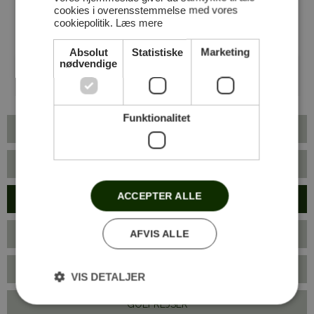
cookies i overensstemmelse med vores
cookiepolitik.
Læs mere
Absolut
Statistiske
Marketing
nødvendige
Funktionalitet
UNDERVISNING
VINTERTRÆNING
ACCEPTER ALLE
BESTIL UNDERVISNING
AFVIS ALLE
LEKTIONER
GÅ TIL GOLF TRÆNING 2026
VIS DETALJER
GOLFREJSER