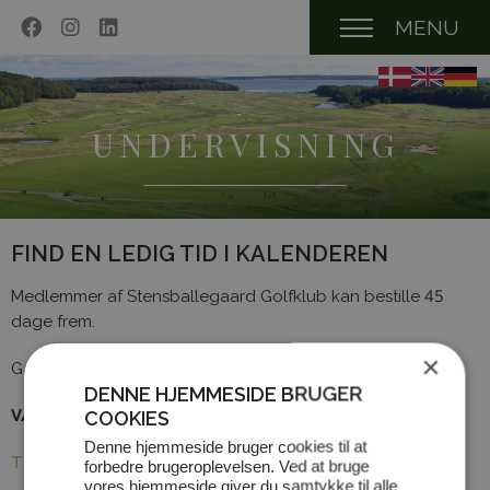
MENU
UNDERVISNING
FIND EN LEDIG TID I KALENDEREN
Medlemmer af Stensballegaard Golfklub kan bestille 45
dage frem.
×
Gæster kan bestille 30 dage frem.
DENNE HJEMMESIDE BRUGER
VÆLG LEDIG TID -> BEKRÆFT -> GOLFBOX LOGIN
COOKIES
Denne hjemmeside bruger cookies til at
Tilbage
forbedre brugeroplevelsen. Ved at bruge
vores hjemmeside giver du samtykke til alle