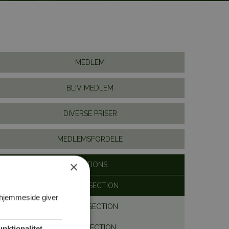
MEDLEM
BLIV MEDLEM
DIVERSE PRISER
MEDLEMSFORDELE
×
SECTIONS
SENIOR SECTION
 hjemmeside giver
LADIES SECTION
MENS SECTION
unktionalitet