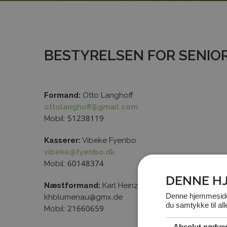
BESTYRELSEN FOR SENIO
Formand:
Otto Langhoff
ottolanghoff@gmail.com
Mobil: 51238119
Kasserer:
Vibeke Fyenbo
vibeke@fyenbo.dk
Mobil: 60148374
DENNE H
Næstformand:
Karl Heinz Blumenau
Denne hjemmeside 
khblumenau@gmx.de
du samtykke til al
Mobil: 21660659
Absolut nødve