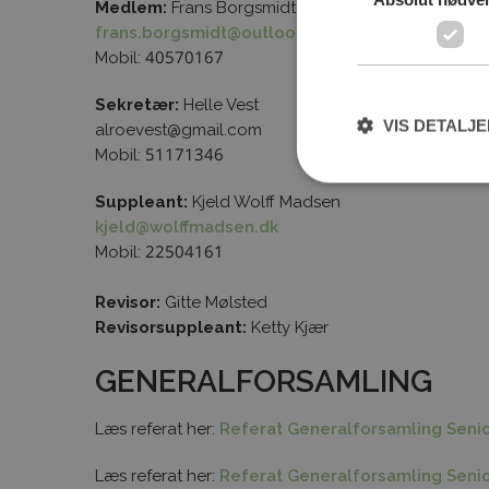
Medlem:
Frans Borgsmidt
frans.borgsmidt@outlook.dk
Mobil: 40570167
Sekretær:
Helle Vest
VIS DETALJ
alroevest@gmail.com
Mobil: 51171346
Suppleant:
Kjeld Wolff Madsen
kjeld@wolffmadsen.dk
Mobil: 22504161
Revisor:
Gitte Mølsted
Revisorsuppleant:
Ketty Kjær
GENERALFORSAMLING
Læs referat her:
Referat Generalforsamling Senio
Læs referat her:
Referat Generalforsamling Senio