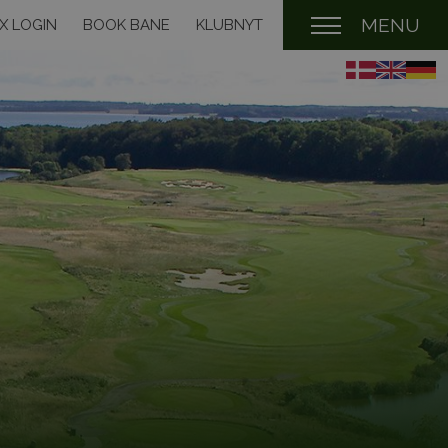
MENU
X LOGIN
BOOK BANE
KLUBNYT
R