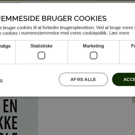
JEMMESIDE BRUGER COOKIES
bruger cookies til at forbedre brugeroplevelsen. Ved at bruge vores
le cookies i overensstemmelse med vores cookiepolitik.
Læs mere
ndige
Statistiske
Marketing
F
f. Med en startpakke i hånden, bliver du
 undervisning, lån af udstyr og socialt
es allerbedste for at give dig den bedste
AFVIS ALLE
ACCE
ER