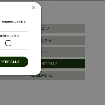
×
 hjemmeside giver
NY I GOLF
unktionalitet
TILMELDING
GUIDES
PTER ALLE
GIV EN STARTPAKKE
REGELPRØVE