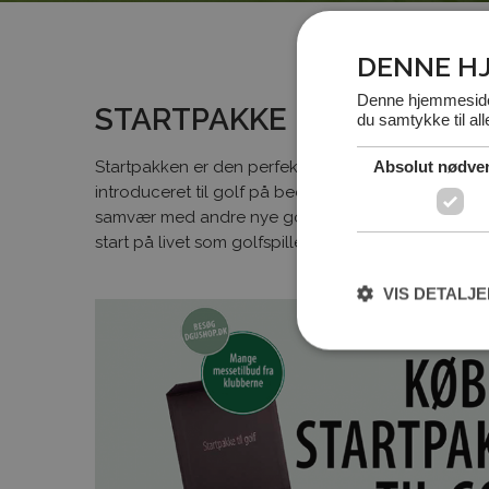
DENNE H
Denne hjemmeside 
STARTPAKKE
du samtykke til al
Absolut nødve
Startpakken er den perfekte gave til én du holder a
introduceret til golf på bedste vis med professionel
samvær med andre nye golfspillere. Vi vil gøre vor
start på livet som golfspiller!
VIS DETALJ