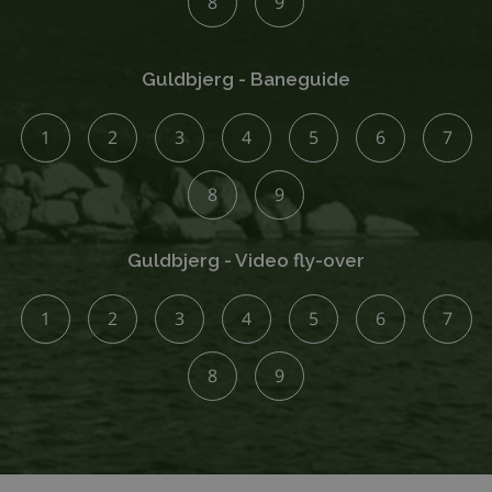
8
9
Guldbjerg - Baneguide
1
2
3
4
5
6
7
8
9
Guldbjerg - Video fly-over
1
2
3
4
5
6
7
8
9