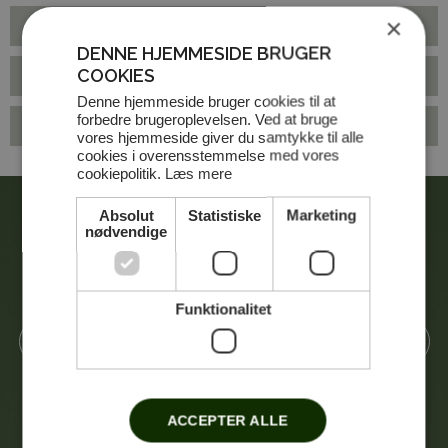
×
BANEGUIDE
DENNE HJEMMESIDE BRUGER
COOKIES
BANESERVICE
Denne hjemmeside bruger cookies til at
forbedre brugeroplevelsen. Ved at bruge
REGLER
vores hjemmeside giver du samtykke til alle
cookies i overensstemmelse med vores
cookiepolitik.
Læs mere
OVERSIGT OVER HULLER
Absolut
Statistiske
Marketing
nødvendige
Brakør - Baneguide
Funktionalitet
1
2
3
4
5
6
7
8
9
ACCEPTER ALLE