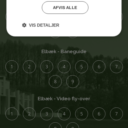
Brakør - Video fly-over
AFVIS ALLE
1
2
3
4
5
6
7
VIS DETALJER
8
9
Elbæk - Baneguide
1
2
3
4
5
6
7
8
9
Elbæk - Video fly-over
1
2
3
4
5
6
7