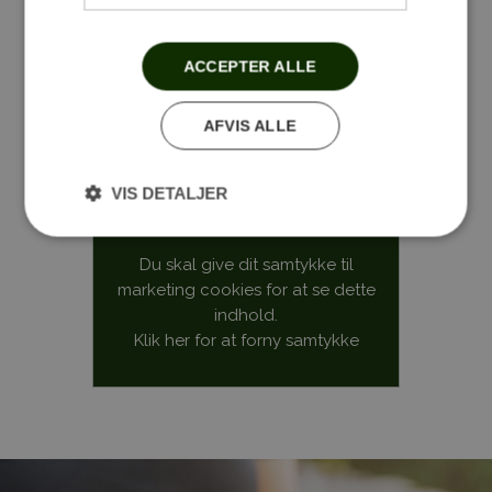
ACCEPTER ALLE
Følg med på Facebook
AFVIS ALLE
Stensballegaard Golfklub
VIS DETALJER
Du skal give dit samtykke til
marketing cookies for at se dette
indhold.
Klik her for at forny samtykke