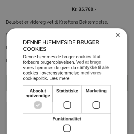
Kr. 35.760,-
Beløbet er videregivet til Kræftens Bekæmpelse.
×
Vi ser frem til at mødes omkring Pink Cup i 2021.
DENNE HJEMMESIDE BRUGER
Mange taknemmelige hilsner
COOKIES
Denne hjemmeside bruger cookies til at
Pink Cup Udvalget – Stensballegaard Golf
forbedre brugeroplevelsen. Ved at bruge
vores hjemmeside giver du samtykke til alle
cookies i overensstemmelse med vores
cookiepolitik.
Læs mere
Tilbage til oversigt
Absolut
Statistiske
Marketing
nødvendige
DEL NYHEDEN MED DIT NETVÆRK
Funktionalitet