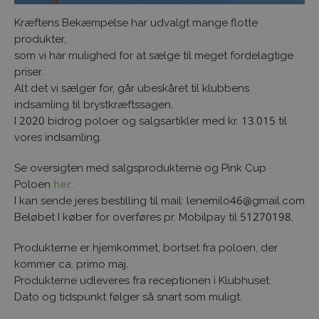
Kræftens Bekæmpelse har udvalgt mange flotte
produkter,
som vi har mulighed for at sælge til meget fordelagtige
priser.
Alt det vi sælger for, går ubeskåret til klubbens
indsamling til brystkræftssagen.
I 2020 bidrog poloer og salgsartikler med kr. 13.015 til
vores indsamling.
Se oversigten med salgsprodukterne og Pink Cup
Poloen
her
.
I kan sende jeres bestilling til mail: lenemilo46@gmail.com
Beløbet I køber for overføres pr. Mobilpay til 51270198.
Produkterne er hjemkommet, bortset fra poloen, der
kommer ca. primo maj.
Produkterne udleveres fra receptionen i Klubhuset.
Dato og tidspunkt følger så snart som muligt.