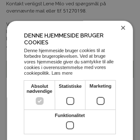
Kontakt venligst Lene Milo ved spørgsmål på
ovennævnte mail eller tlf. 51270198.
Venligste hilsner
×
Pink Cup Udvalget
DENNE HJEMMESIDE BRUGER
Lene Milo Tina Gammelby Helle Møller Lene Pedersen
COOKIES
Anna Marie Schøning Jytte Steffensen
Denne hjemmeside bruger cookies til at
forbedre brugeroplevelsen. Ved at bruge
vores hjemmeside giver du samtykke til alle
cookies i overensstemmelse med vores
Tilbage til oversigt
cookiepolitik.
Læs mere
Absolut
Statistiske
Marketing
DEL NYHEDEN MED DIT NETVÆRK
nødvendige
Funktionalitet