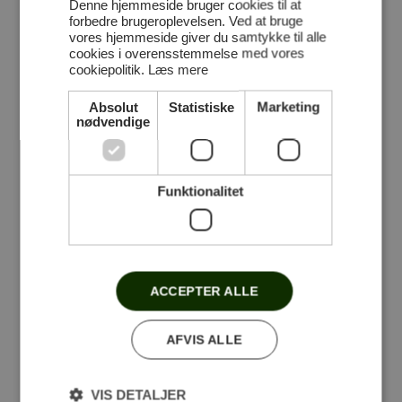
Denne hjemmeside bruger cookies til at
forbedre brugeroplevelsen. Ved at bruge
vores hjemmeside giver du samtykke til alle
cookies i overensstemmelse med vores
cookiepolitik.
Læs mere
Absolut
Statistiske
Marketing
nødvendige
Følg med på Facebook
Funktionalitet
Stensballegaard Golfklub
Du skal give dit samtykke til
ACCEPTER ALLE
marketing cookies for at se dette
indhold.
AFVIS ALLE
Klik her for at forny samtykke
VIS DETALJER