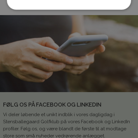
FØLG OS PÅ FACEBOOK OG LINKEDIN
Vi deler løbende et unikt indblik i vores dagligdag i
Stensballegaard Golfklub på vores Facebook og LinkedIn
profiler. Følg os, og være blandt de første til at modtage
store som små nyheder vedrørende anlægget.