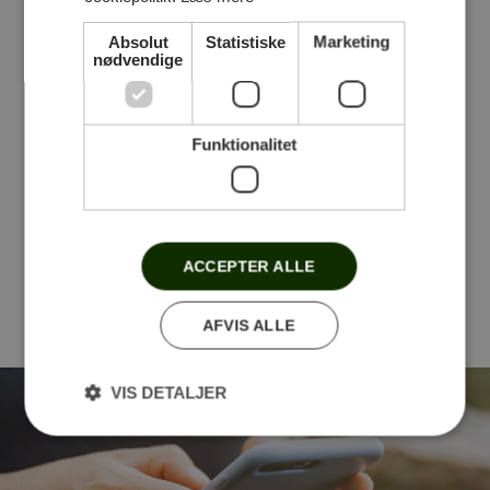
Følg med på Facebook
Absolut
Statistiske
Marketing
nødvendige
Stensballegaard Golfklub
Funktionalitet
Du skal give dit samtykke til
marketing cookies for at se dette
indhold.
Klik her for at forny samtykke
ACCEPTER ALLE
AFVIS ALLE
VIS DETALJER