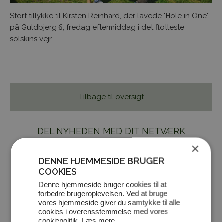
Stort tillykke til Kirsten Reinhard, der lavede "Hole in One"
på Guldbjerg 6, fredag eftermiddag i det flotteste
solskins vejr.
Tilbage til oversigt
DEL NYHEDEN MED DIT NETVÆRK
×
DENNE HJEMMESIDE BRUGER
COOKIES
Denne hjemmeside bruger cookies til at
forbedre brugeroplevelsen. Ved at bruge
vores hjemmeside giver du samtykke til alle
cookies i overensstemmelse med vores
cookiepolitik.
Læs mere