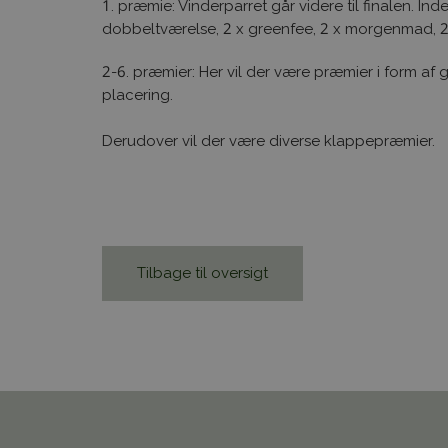
1. præmie: Vinderparret går videre til finalen. Ind
dobbeltværelse, 2 x greenfee, 2 x morgenmad, 2 x
2-6. præmier: Her vil der være præmier i form af
placering.
Derudover vil der være diverse klappepræmier.
Tilbage til oversigt