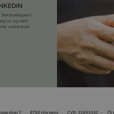
INKEDIN
 i Stensballegaard
Følg os, og være
heder vedrørende
gaardvej 7
8700 Horsens
CVR: 32693342
75 