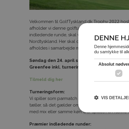
Velkommen til GolfTyskland.dk Trophy 2022 hoste
afholder vi denne golfturnering i Danmark, med 8
indledende runde, skal videre til finalen på Hote
DENNE H
Nordtyskland. Her skal der dystes om titlen Gol
Denne hjemmeside 
afholdes i samarbejde med Tysk Turistinformati
du samtykke til al
Søndag den 24. april spilles her i Stensball
Absolut nødve
Greenfee inkl. turneringsfee 375 DKK (Medl
Tilmeld dig her
Turneringsform:
VIS DETALJ
Vi spiller som parmatch fourball stableford 7/8 
tæller, så det gælder om at komplementere hina
med mix eller samme køn. Der spilles i én række og
Præmier indledende runder: