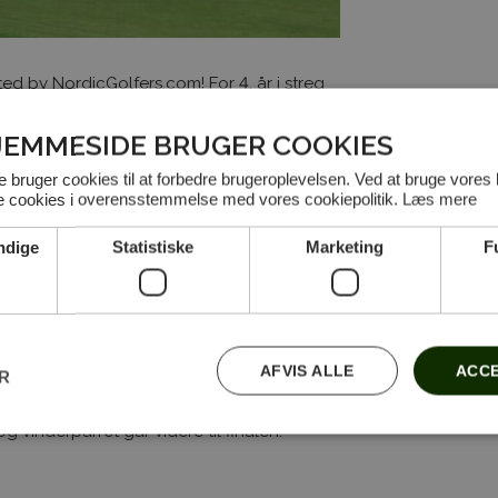
d by NordicGolfers.com! For 4. år i streg
 indledende runder. Vinderparret, fra hver
l Breitenburg 9.-11. oktober 2022 i
JEMMESIDE BRUGER COOKIES
fTyskland.dk Trophy 2022. Turneringen
bruger cookies til at forbedre brugeroplevelsen. Ved at bruge vores
on og en række sponsorer.
le cookies i overensstemmelse med vores cookiepolitik.
Læs mere
egaard Golf
ndige
Statistiske
Marketing
F
emmer 125 DKK)
AFVIS ALLE
ACCE
ER
hcp. Kun den bedste score for hvert hul
nden bedst muligt. Man kan spille sammen
 vinderparret går videre til finalen.