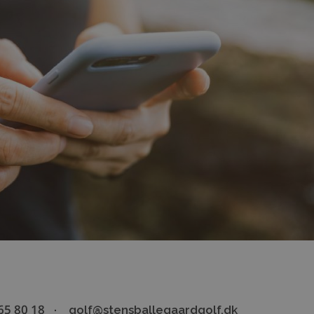
65 80 18
golf@stensballegaardgolf.dk