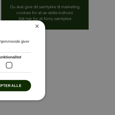
Du skal give dit samtykke til marketing
cookies for at se dette indhold.
Klik her for at forny samtykke
×
 hjemmeside giver
unktionalitet
PTER ALLE