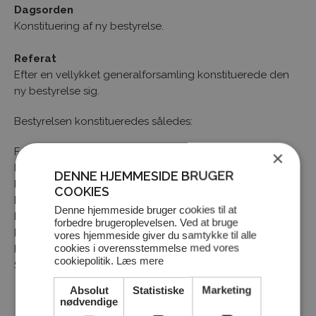
Dagsorden
Konstituering af ny bestyrelse.
Referat
Efter en vellykket generalforsamling konstituerede den
ny bestyrelse sig.
Bestyrelsen konstitueredes således:
Formand: Christian Preuthun Pedersen
×
Næstformand: Mathias Thim Juhl (baneudvalg)
DENNE HJEMMESIDE BRUGER
Kasserer: Hans Jørgen Nielsen
COOKIES
Bestyrelsesmedlem: Ian Adams (sportsudvalg)
Denne hjemmeside bruger cookies til at
Bestyrelsesmedlem: Hanne Reinholt (kvinder i golf)
forbedre brugeroplevelsen. Ved at bruge
Bestyrelsesmedlem: Maj Britt Borchert (begynder)
vores hjemmeside giver du samtykke til alle
cookies i overensstemmelse med vores
Bestyrelsesmedlem: Kim Fuglsang (frivillige)
cookiepolitik.
Læs mere
Suppleant: Bo Kristensen (tuneringsudvalg)
Absolut
Statistiske
Marketing
nødvendige