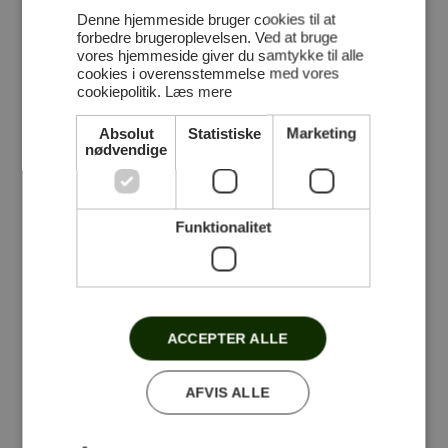
DEL NYHEDEN MED DIT NETVÆRK
Denne hjemmeside bruger cookies til at
forbedre brugeroplevelsen. Ved at bruge
vores hjemmeside giver du samtykke til alle
cookies i overensstemmelse med vores
cookiepolitik.
Læs mere
Absolut
Statistiske
Marketing
nødvendige
Følg med på Facebook
Funktionalitet
Stensballegaard Golfklub
ACCEPTER ALLE
Du skal give dit samtykke til
marketing cookies for at se dette
AFVIS ALLE
indhold.
Klik her for at forny samtykke