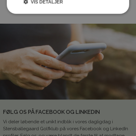
VIS DETALJER
FØLG OS PÅ FACEBOOK OG LINKEDIN
Vi deler løbende et unikt indblik i vores dagligdag i
Stensballegaard Golfklub på vores Facebook og LinkedIn
profiler. Følg os, og være blandt de første til at modtage