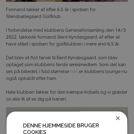
Formand takker af efter 6,5 år i spidsen for
Stensballegaard Golfklub.
I forbindelse med klubbens Generalforsamling den 14/3
2022, takkede formand, Bent Kyndesgaard, af efter at
have stået i spidsen for golfklubben i mere end 6,5 år.
Det blev et flot farvel til Bent Kyndesgaard, som blev
optaget som klubbens første æresmedlem. Som det kan
ses på billedet, i fuld størrelse
her
, er klubbens lounge nu
også opkaldt efter ham.
Hele klubben takker for den kæmpe indsats og vi glæder
os alle til at se dig på banen.
Tilbage til oversigt
×
DENNE HJEMMESIDE BRUGER
COOKIES