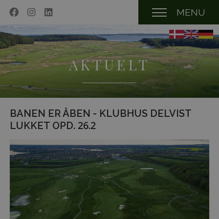
MENU
AKTUELT
BANEN ER ÅBEN - KLUBHUS DELVIST
LUKKET OPD. 26.2