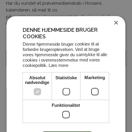
Har du vundet et prøvemedlemskab i Horsens
kalenderen, så mail til os
på
golf@stensballegaardgolf.dk
eller kig ind på
×
kontoret når vi åbner igen.
DENNE HJEMMESIDE BRUGER
COOKIES
Team Stensballegaard Golfklub
Denne hjemmeside bruger cookies til at
forbedre brugeroplevelsen. Ved at bruge
vores hjemmeside giver du samtykke til alle
Tilbage til oversigt
cookies i overensstemmelse med vores
cookiepolitik.
Læs mere
Absolut
Statistiske
Marketing
DEL NYHEDEN MED DIT NETVÆRK
nødvendige
Funktionalitet