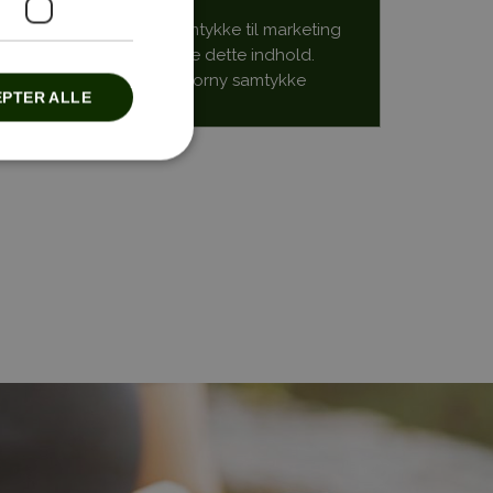
Du skal give dit samtykke til marketing
cookies for at se dette indhold.
Klik her for at forny samtykke
PTER ALLE