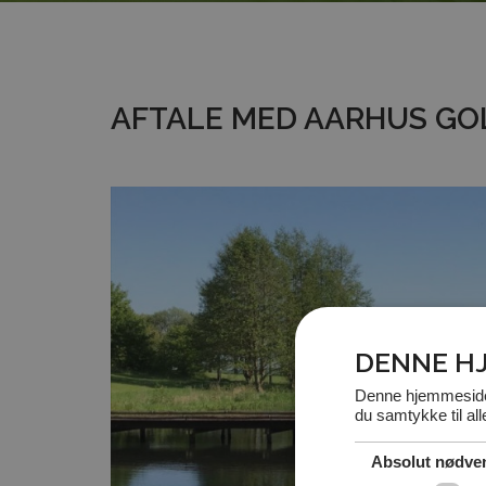
AFTALE MED AARHUS GO
DENNE H
Denne hjemmeside 
du samtykke til al
Absolut nødve