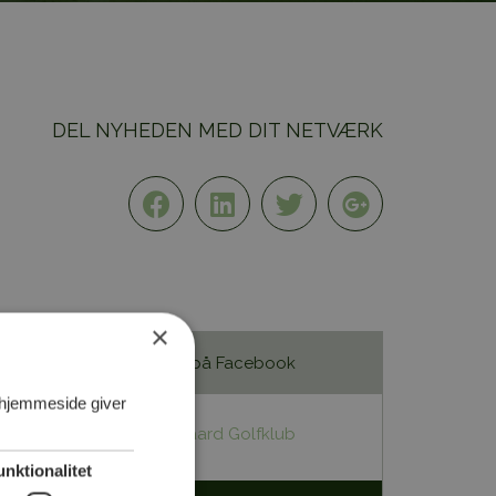
DEL NYHEDEN MED DIT NETVÆRK
×
Følg med på Facebook
 hjemmeside giver
Stensballegaard Golfklub
unktionalitet